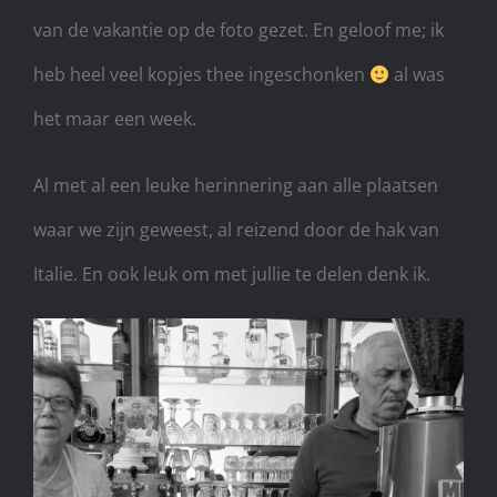
van de vakantie op de foto gezet. En geloof me; ik
heb heel veel kopjes thee ingeschonken
al was
het maar een week.
Al met al een leuke herinnering aan alle plaatsen
waar we zijn geweest, al reizend door de hak van
Italie. En ook leuk om met jullie te delen denk ik.